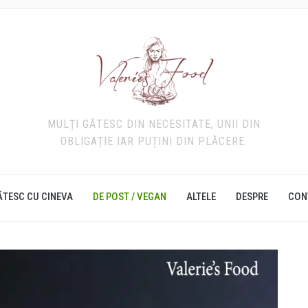
MULȚI GĂTESC DIN NECESITATE, UNII DIN
OBLIGAȚIE IAR PUȚINI DIN PLĂCERE.
ĂTESC CU CINEVA
DE POST / VEGAN
ALTELE
DESPRE
CON