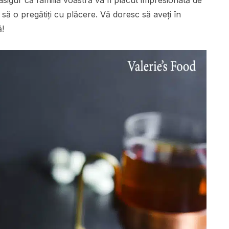
 asigur că familia voastră va fi plăcut impresionată de
i să o pregătiți cu plăcere. Vă doresc să aveți în
ă!