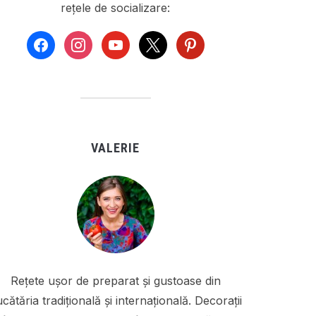
rețele de socializare:
facebook
instagram
youtube
x
pinterest
VALERIE
Rețete ușor de preparat și gustoase din
cătăria tradițională și internațională. Decorații