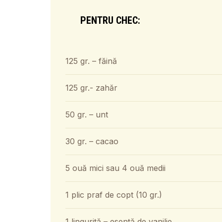
PENTRU CHEC:
125 gr. – făină
125 gr.- zahăr
50 gr. – unt
30 gr. – cacao
5 ouă mici sau 4 ouă medii
1 plic praf de copt (10 gr.)
1 linguriță – esență de vanilie