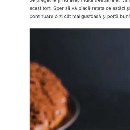
de pregătire și nu aveți multă treabă la el. Vă
acest tort. Sper să vă placă rețeta de astăzi ș
continuare o zi cât mai gustoasă și poftă bun