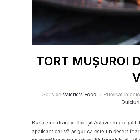
TORT MUȘUROI DE
V
Scris de
Valerie's Food
Publicat la
octo
Dulciuri
Bună ziua dragi pofticioși! Astăzi am pregă
apetisant dar vă asigur că este un desert foart