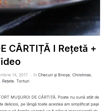
 CÂRTIȚĂ I Rețetă +
ideo
mbrie 14, 2017
în
Checuri și Brioșe
,
Christmas
,
,
Rețete
,
Torturi
tit TORT MUȘUROI DE CÂRTIȚĂ. Poate nu sună atât de
e delicios, pe lângă toate acestea am simplificat pașii