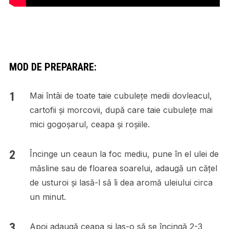
MOD DE PREPARARE:
Mai întâi de toate taie cubulețe medii dovleacul,
cartofii și morcovii, după care taie cubulețe mai
mici gogoșarul, ceapa și roșiile.
Încinge un ceaun la foc mediu, pune în el ulei de
măsline sau de floarea soarelui, adaugă un cățel
de usturoi și lasă-l să îi dea aromă uleiului circa
un minut.
Apoi adaugă ceapa și las-o să se încingă 2-3