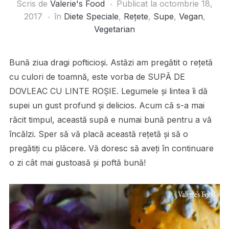
Scris de
Valerie's Food
Publicat la
octombrie 18,
2017
în
Diete Speciale
,
Rețete
,
Supe
,
Vegan
,
Vegetarian
Bună ziua dragi pofticioși. Astăzi am pregătit o rețetă
cu culori de toamnă, este vorba de SUPĂ DE
DOVLEAC CU LINTE ROȘIE. Legumele și lintea îi dă
supei un gust profund și delicios. Acum că s-a mai
răcit timpul, această supă e numai bună pentru a vă
încălzi. Sper să vă placă această rețetă și să o
pregătiți cu plăcere. Vă doresc să aveți în continuare
o zi cât mai gustoasă și poftă bună!