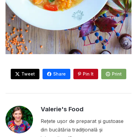
Tweet
Share
Pin It
Print
Valerie's Food
Rețete ușor de preparat și gustoase
din bucătăria tradițională și