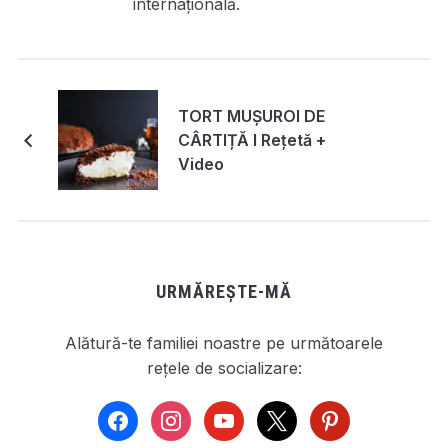
internațională.
TORT MUȘUROI DE
CÂRTIȚĂ I Rețetă +
Video
URMĂREȘTE-MĂ
Alătură-te familiei noastre pe următoarele
rețele de socializare:
facebook
instagram
youtube
x
pinterest