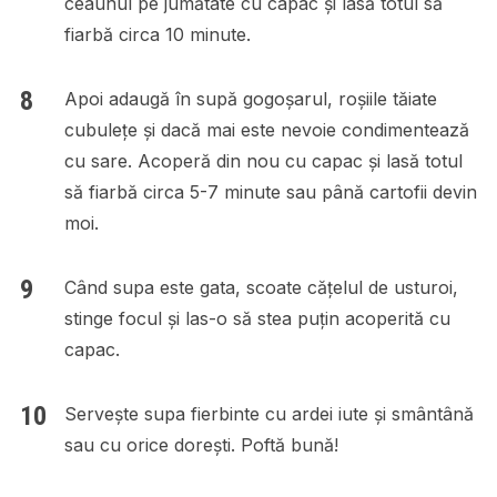
ceaunul pe jumătate cu capac și lasă totul să
fiarbă circa 10 minute.
Apoi adaugă în supă gogoșarul, roșiile tăiate
cubulețe și dacă mai este nevoie condimentează
cu sare. Acoperă din nou cu capac și lasă totul
să fiarbă circa 5-7 minute sau până cartofii devin
moi.
Când supa este gata, scoate cățelul de usturoi,
stinge focul și las-o să stea puțin acoperită cu
capac.
Servește supa fierbinte cu ardei iute și smântână
sau cu orice dorești. Poftă bună!