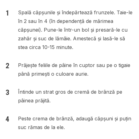
Spală căpșunile și îndepărtează frunzele. Taie-le
în 2 sau în 4 (în dependență de mărimea
căpșunei). Pune-le într-un bol și presară-le cu
zahăr și suc de lămâie. Amestecă și lasă-le să
stea circa 10-15 minute.
Prăjește feliile de pâine în cuptor sau pe o tigaie
până primești o culoare aurie.
Întinde un strat gros de cremă de brânză pe
pâinea prăjită.
Peste crema de brânză, adaugă căpșuni și puțin
suc rămas de la ele.