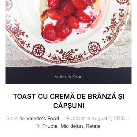
TOAST CU CREMĂ DE BRÂNZĂ ȘI
CĂPȘUNI
Scris de
Valerie's Food
Publicat la
august 1, 2015
în
Fructe
,
Mic dejun
,
Rețete