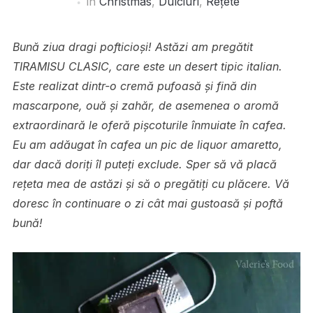
în
Christmas
,
Dulciuri
,
Rețete
Bună ziua dragi pofticioși! Astăzi am pregătit
TIRAMISU CLASIC, care este un desert tipic italian.
Este realizat dintr-o cremă pufoasă și fină din
mascarpone, ouă și zahăr, de asemenea o aromă
extraordinară le oferă pișcoturile înmuiate în cafea.
Eu am adăugat în cafea un pic de liquor amaretto,
dar dacă doriți îl puteți exclude. Sper să vă placă
rețeta mea de astăzi și să o pregătiți cu plăcere. Vă
doresc în continuare o zi cât mai gustoasă și poftă
bună!