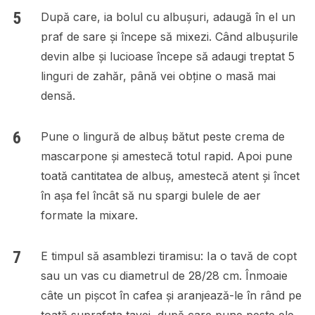
După care, ia bolul cu albușuri, adaugă în el un
praf de sare și începe să mixezi. Când albușurile
devin albe și lucioase începe să adaugi treptat 5
linguri de zahăr, până vei obține o masă mai
densă.
Pune o lingură de albuș bătut peste crema de
mascarpone și amestecă totul rapid. Apoi pune
toată cantitatea de albuș, amestecă atent și încet
în așa fel încât să nu spargi bulele de aer
formate la mixare.
E timpul să asamblezi tiramisu: Ia o tavă de copt
sau un vas cu diametrul de 28/28 cm. Înmoaie
câte un pișcot în cafea și aranjează-le în rând pe
toată suprafața tavei, după care pune peste ele