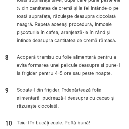
½ din cantitatea de cremă și la fel întânde-o pe
toată suprafața, răzuiește deasupra ciocolată
neagră. Repetă aceeași procedură, înmoaie
pișcoturile în cafea, aranjează-le în rând și
întinde deasupra cantitatea de cremă rămasă.
Acoperă tiramisu cu folie alimentară pentru a
evita formarea unei pelicule deasupra și pune-l
la frigider pentru 4-5 ore sau peste noapte.
Scoate-l din frigider, îndepărtează folia
alimentară, pudrează-l deasupra cu cacao și
răzuiește ciocolată.
Taie-l în bucăți egale. Poftă bună!