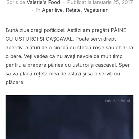
Scris de
Valerie's Food
Publicat la
ianuarie 25, 2017
în
Aperitive
,
Rețete
,
Vegetarian
Bună ziua dragi pofticioși! Astăzi am pregătit PÂINE
CU USTUROI ȘI CAȘCAVAL. Poate servi drept
aperitiv, alături de o ciorbă cu sfeclă roșie sau chiar la
o bere. Veți vedea că nu aveți nevoie de mult timp
pentru a prepara pâinea cu usturoi și cașcaval. Sper
să vă placă rețeta mea de astăzi și să o serviți cu
plăcere.