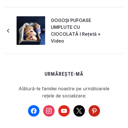
GOGOȘI PUFOASE
UMPLUTE CU
CIOCOLATĂ I Rețetă +
Video
URMĂREȘTE-MĂ
Alătură-te familiei noastre pe următoarele
rețele de socializare:
facebook
instagram
youtube
x
pinterest