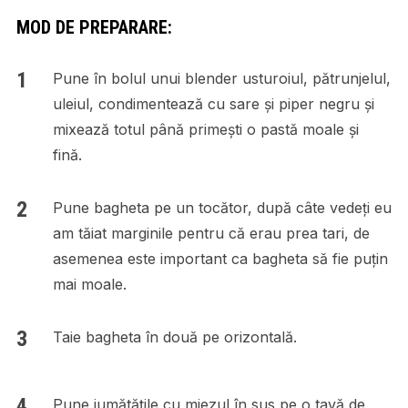
MOD DE PREPARARE:
Pune în bolul unui blender usturoiul, pătrunjelul,
uleiul, condimentează cu sare și piper negru și
mixează totul până primești o pastă moale și
fină.
Pune bagheta pe un tocător, după câte vedeți eu
am tăiat marginile pentru că erau prea tari, de
asemenea este important ca bagheta să fie puțin
mai moale.
Taie bagheta în două pe orizontală.
Pune jumătățile cu miezul în sus pe o tavă de