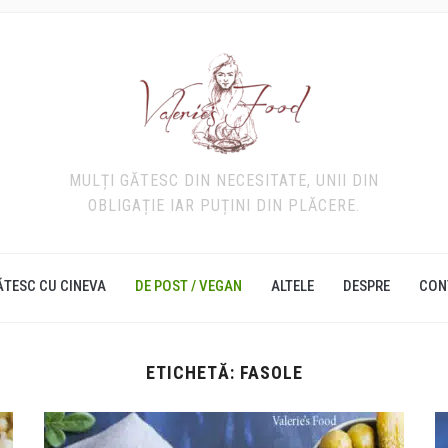
MULȚI GĂTESC DIN NECESITATE, UNII DIN
OBLIGAȚIE IAR PUȚINI DIN PLĂCERE.
ĂTESC CU CINEVA
DE POST / VEGAN
ALTELE
DESPRE
CON
ETICHETĂ:
FASOLE