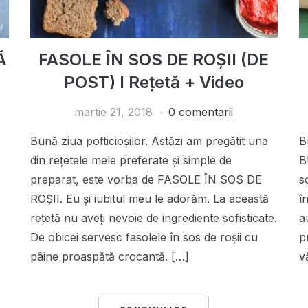
Ă
FASOLE ÎN SOS DE ROȘII (DE
POST) I Rețetă + Video
martie 21, 2018
0 comentarii
Bună ziua pofticioșilor. Astăzi am pregătit una
B
din rețetele mele preferate și simple de
B
preparat, este vorba de FASOLE ÎN SOS DE
s
ROȘII. Eu și iubitul meu le adorăm. La această
î
rețetă nu aveți nevoie de ingrediente sofisticate.
a
De obicei servesc fasolele în sos de roșii cu
p
pâine proaspătă crocantă. […]
v