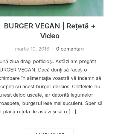
BURGER VEGAN | Rețetă +
Video
martie 10, 2018
0 comentarii
ună ziua dragi pofticioși. Astăzi am pregătit
URGER VEGAN. Dacă doriți să faceți o
chimbare în alimentația voastră vă îndemn să
ncepeți cu acest burger delicios. Chiftelele nu
u ieșit deloc uscate, iar datorită legumelor
roaspete, burgerul iese mai suculent. Sper să
ă placă rețeta de astăzi și să o […]