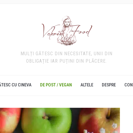
MULȚI GĂTESC DIN NECESITATE, UNII DIN
OBLIGAȚIE IAR PUȚINI DIN PLĂCERE.
ĂTESC CU CINEVA
DE POST / VEGAN
ALTELE
DESPRE
CON