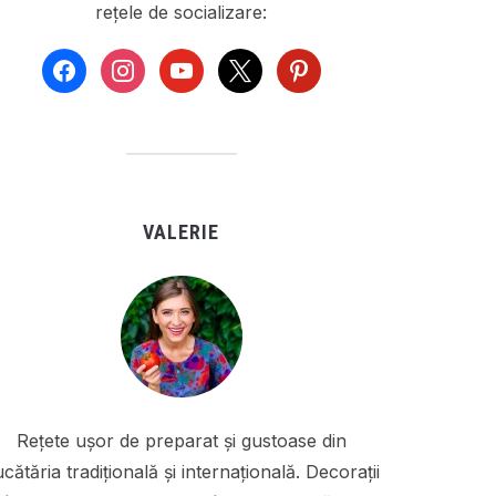
rețele de socializare:
facebook
instagram
youtube
x
pinterest
VALERIE
Rețete ușor de preparat și gustoase din
cătăria tradițională și internațională. Decorații