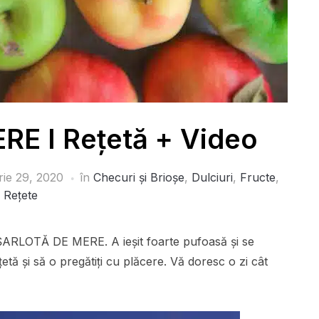
E I Rețetă + Video
rie 29, 2020
în
Checuri și Brioșe
,
Dulciuri
,
Fructe
,
Rețete
t ȘARLOTĂ DE MERE. A ieșit foarte pufoasă și se
etă și să o pregătiți cu plăcere. Vă doresc o zi cât