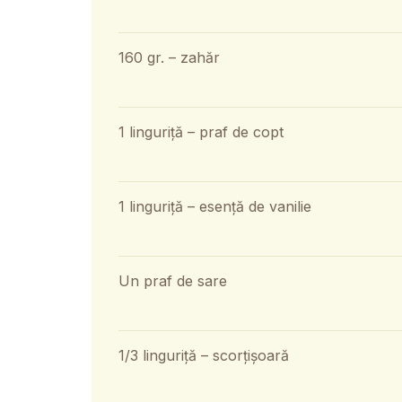
160 gr. – zahăr
1 linguriță – praf de copt
1 linguriță – esență de vanilie
Un praf de sare
1/3 linguriță – scorțișoară