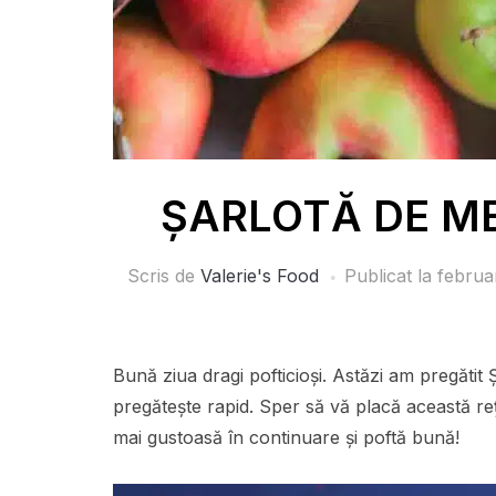
ȘARLOTĂ DE MER
Scris de
Valerie's Food
Publicat la
februa
Bună ziua dragi pofticioși. Astăzi am pregăti
pregătește rapid. Sper să vă placă această reț
mai gustoasă în continuare și poftă bună!