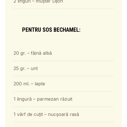
2 linguri – muștar Dijon
PENTRU SOS BECHAMEL:
20 gr. – făină albă
25 gr. – unt
200 ml. – lapte
1 lingură – parmezan răzuit
1 vârf de cuțit – nucșoară rasă