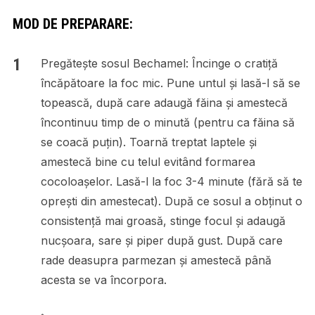
MOD DE PREPARARE:
Pregătește sosul Bechamel: Încinge o cratiță
încăpătoare la foc mic. Pune untul și lasă-l să se
topească, după care adaugă făina și amestecă
încontinuu timp de o minută (pentru ca făina să
se coacă puțin). Toarnă treptat laptele și
amestecă bine cu telul evitând formarea
cocoloașelor. Lasă-l la foc 3-4 minute (fără să te
oprești din amestecat). După ce sosul a obținut o
consistență mai groasă, stinge focul și adaugă
nucșoara, sare și piper după gust. După care
rade deasupra parmezan și amestecă până
acesta se va încorpora.