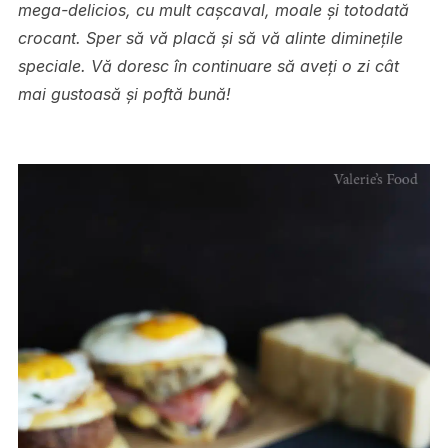
mega-delicios, cu mult cașcaval, moale și totodată
crocant. Sper să vă placă și să vă alinte diminețile
speciale. Vă doresc în continuare să aveți o zi cât
mai gustoasă și poftă bună!