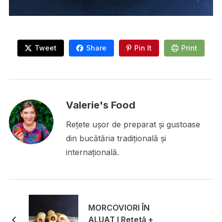
Tweet
Share
Pin It
Print
Valerie's Food
Rețete ușor de preparat și gustoase
din bucătăria tradițională și
internațională.
MORCOVIORI ÎN
ALUAT I Rețetă +