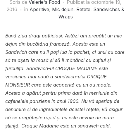
Scris de
Valerie's Food
Publicat la
octombrie 19,
2016
în
Aperitive
,
Mic dejun
,
Rețete
,
Sandwiches &
Wraps
Bună ziua dragi pofticioși. Astăzi am pregătit un mic
dejun din bucătăria franceză. Acesta este un
Sandwich care nu îl poți lua la pachet, ci unul cu care
să te așezi la masă și să îl mănânci cu cuțitul și
furculița. Sandwich-ul CROQUE MADAME este
versiunea mai nouă a sandwich-ului CROQUE
MONSIEUR care este acoperită cu un ou moale.
Acesta a apărut pentru prima dată în meniurile din
cafenelele pariziene în anul 1900. Nu vă speriați de
denumire și de ingredientele acestei rețete, vă asigur
că se pregătește rapid și nu este nevoie de mare
știință. Croque Madame este un sandwich cald,