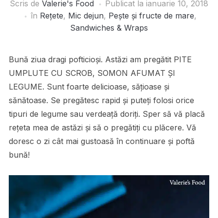
Scris de
Valerie's Food
Publicat la
ianuarie 10, 2018
în
Rețete
,
Mic dejun
,
Pește și fructe de mare
,
Sandwiches & Wraps
Bună ziua dragi pofticioși. Astăzi am pregătit PITE
UMPLUTE CU SCROB, SOMON AFUMAT ȘI
LEGUME. Sunt foarte delicioase, sățioase și
sănătoase. Se pregătesc rapid și puteți folosi orice
tipuri de legume sau verdeață doriți. Sper să vă placă
rețeta mea de astăzi și să o pregătiți cu plăcere. Vă
doresc o zi cât mai gustoasă în continuare și poftă
bună!