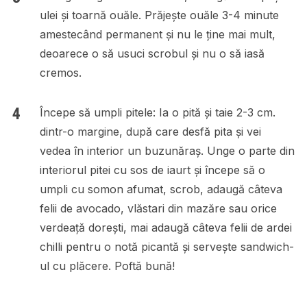
ulei și toarnă ouăle. Prăjește ouăle 3-4 minute
amestecând permanent și nu le ține mai mult,
deoarece o să usuci scrobul și nu o să iasă
cremos.
Începe să umpli pitele: Ia o pită și taie 2-3 cm.
dintr-o margine, după care desfă pita și vei
vedea în interior un buzunăraș. Unge o parte din
interiorul pitei cu sos de iaurt și începe să o
umpli cu somon afumat, scrob, adaugă câteva
felii de avocado, vlăstari din mazăre sau orice
verdeață dorești, mai adaugă câteva felii de ardei
chilli pentru o notă picantă și servește sandwich-
ul cu plăcere. Poftă bună!