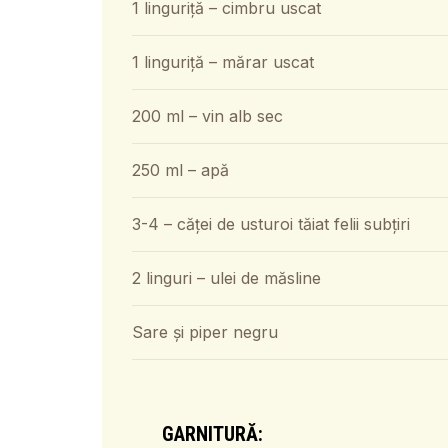
1 linguriță – cimbru uscat
1 linguriță – mărar uscat
200 ml – vin alb sec
250 ml – apă
3-4 – căței de usturoi tăiat felii subțiri
2 linguri – ulei de măsline
Sare și piper negru
GARNITURĂ: