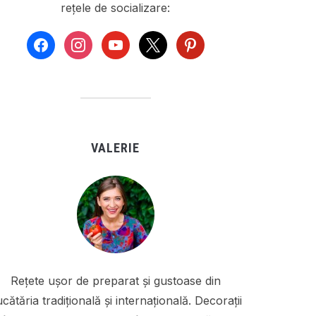
rețele de socializare:
facebook
instagram
youtube
x
pinterest
VALERIE
Rețete ușor de preparat și gustoase din
cătăria tradițională și internațională. Decorații