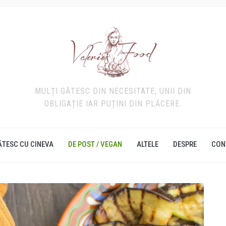
MULȚI GĂTESC DIN NECESITATE, UNII DIN
OBLIGAȚIE IAR PUȚINI DIN PLĂCERE.
ĂTESC CU CINEVA
DE POST / VEGAN
ALTELE
DESPRE
CON