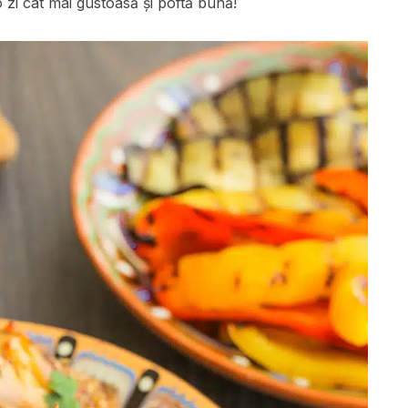
o zi cât mai gustoasă și poftă bună!