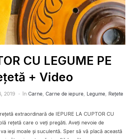
TOR CU LEGUME PE
ețetă + Video
6, 2019
în
Carne
,
Carne de iepure
,
Legume
,
Rețete
t o rețetă extraordinară de IEPURE LA CUPTOR CU
 rețetă care o veți pregăti. Aveți nevoie de
a va ieși moale și suculentă. Sper să vă placă această