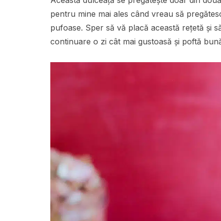
Această dulceață se pregătește doar din două 
pentru mine mai ales când vreau să pregătesc
pufoase. Sper să vă placă această rețetă și să
continuare o zi cât mai gustoasă și poftă bun