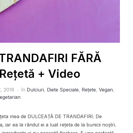
TRANDAFIRI FĂRĂ
 Rețetă + Video
2, 2018
în
Dulciuri
,
Diete Speciale
,
Rețete
,
Vegan
,
egetarian
nt rețeta mea de DULCEAȚĂ DE TRANDAFIRI. De
iar ea la rândul ei a luat rețeta de la bunicii noștri.