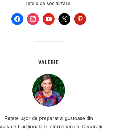
rețele de socializare:
facebook
instagram
youtube
x
pinterest
VALERIE
Rețete ușor de preparat și gustoase din
cătăria tradițională și internațională. Decorații