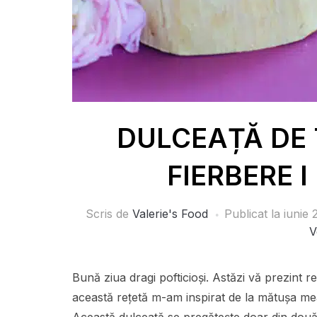
DULCEAȚĂ DE 
FIERBERE I
Scris de
Valerie's Food
Publicat la
iunie 
V
Bună ziua dragi pofticioși. Astăzi vă prezi
această rețetă m-am inspirat de la mătușa mea, 