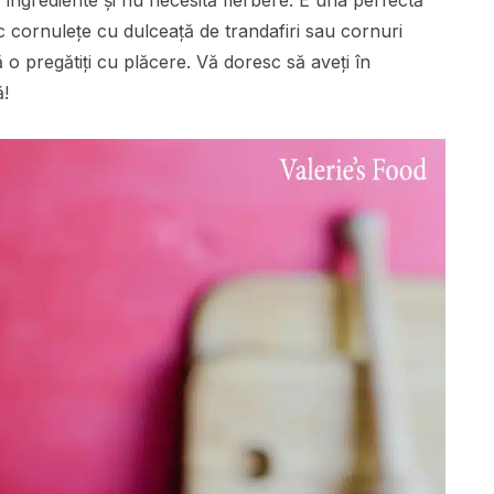
ingrediente și nu necesită fierbere. E una perfectă
 cornulețe cu dulceață de trandafiri sau cornuri
 o pregătiți cu plăcere. Vă doresc să aveți în
ă!