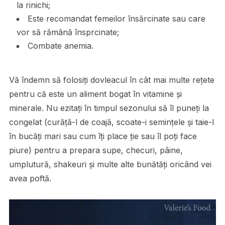
la rinichi;
Este recomandat femeilor însărcinate sau care
vor să rămână însprcinate;
Combate anemia.
Vă îndemn să folosiți dovleacul în cât mai multe rețete
pentru că este un aliment bogat în vitamine și
minerale. Nu ezitați în timpul sezonului să îl puneți la
congelat (curăță-l de coajă, scoate-i semințele și taie-l
în bucăți mari sau cum îți place ție sau îl poți face
piure) pentru a prepara supe, checuri, pâine,
umplutură, shakeuri și multe alte bunătăți oricând vei
avea poftă.