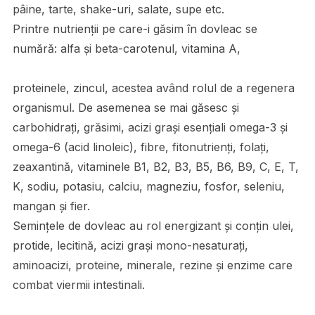
pâine, tarte, shake-uri, salate, supe etc.
Printre nutrienţii pe care-i găsim în dovleac se
numără: alfa şi beta-carotenul, vitamina A,
proteinele, zincul, acestea având rolul de a regenera
organismul. De asemenea se mai găsesc și
carbohidrați, grăsimi, acizi grași esențiali omega-3 și
omega-6 (acid linoleic), fibre, fitonutrienți, folați,
zeaxantină, vitaminele B1, B2, B3, B5, B6, B9, C, E, T,
K, sodiu, potasiu, calciu, magneziu, fosfor, seleniu,
mangan și fier.
Seminţele de dovleac au rol energizant și conțin ulei,
protide, lecitină, acizi grași mono-nesaturați,
aminoacizi, proteine, minerale, rezine și enzime care
combat viermii intestinali.