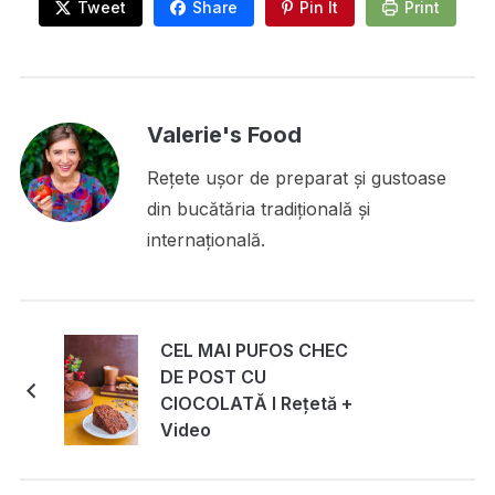
Tweet
Share
Pin It
Print
Valerie's Food
Rețete ușor de preparat și gustoase
din bucătăria tradițională și
internațională.
CEL MAI PUFOS CHEC
DE POST CU
CIOCOLATĂ I Rețetă +
Video