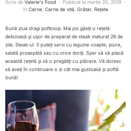
Scris de
Valerie's Food
Publicat la
martie 20, 2019
în
Carne
,
Carne de vită
,
Grătar
,
Rețete
Bună ziua dragi pofticioși. Mai jos găsiți o rețetă
delicioasă și ușor de preparat de steak maturat 28 de
zile. Steak-ul îl puteți servi cu legume coapte, piure,
salată proaspătă sau cu orice doriți. Sper să vă placă
această rețetă și să o pregătiți cu plăcere. Vă doresc
să aveți în continuare o zi cât mai gustoasă și poftă
bună!