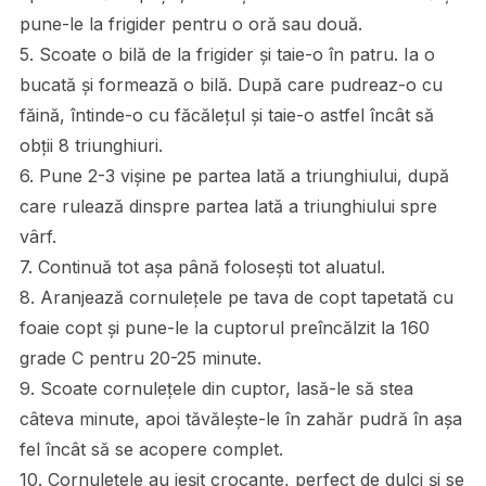
pune-le la frigider pentru o oră sau două.
5. Scoate o bilă de la frigider și taie-o în patru. Ia o
bucată și formează o bilă. După care pudreaz-o cu
făină, întinde-o cu făcălețul și taie-o astfel încât să
obții 8 triunghiuri.
6. Pune 2-3 vișine pe partea lată a triunghiului, după
care rulează dinspre partea lată a triunghiului spre
vârf.
7. Continuă tot așa până folosești tot aluatul.
8. Aranjează cornulețele pe tava de copt tapetată cu
foaie copt și pune-le la cuptorul preîncălzit la 160
grade C pentru 20-25 minute.
9. Scoate cornulețele din cuptor, lasă-le să stea
câteva minute, apoi tăvălește-le în zahăr pudră în așa
fel încât să se acopere complet.
10. Cornulețele au ieșit crocante, perfect de dulci și se