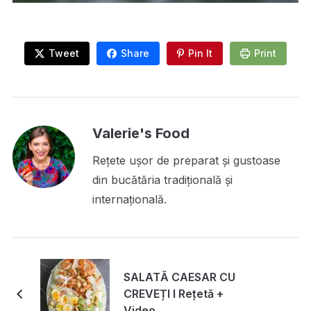
Tweet
Share
Pin It
Print
Valerie's Food
Rețete ușor de preparat și gustoase
din bucătăria tradițională și
internațională.
SALATĂ CAESAR CU
CREVEȚI I Rețetă +
Video