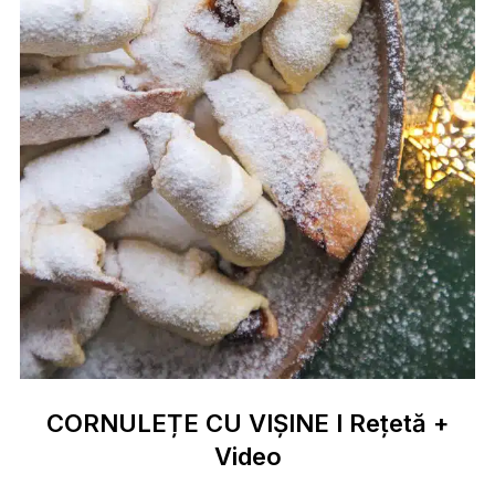
CORNULEȚE CU VIȘINE I Rețetă +
Video