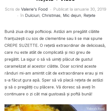
Scris de
Valerie's Food
Publicat la
ianuarie 30, 2019
în
Dulciuri
,
Christmas
,
Mic dejun
,
Rețete
Bună ziua dragi pofticioși. Astăzi am pregătit clătite
franțuzești cu sos de clementine sau li se mai spune
CREPE SUZETTE. O rețetă extraordinar de delicioasă,
care nu este atât de complicată și nici greu de
pregătit. La sigur o să vă uimiți plăcut de gustul
caramelizat al acestor clătite. Doar scriind aceste
rânduri mi-am amintit cât de extraordinare erau și mi
s-a făcut gura apă. Sper să vă placă rețeta de astăzi
și să o pregătiți cu plăcere. Vă doresc să aveți în
continuare o zi cât mai gustoasă și poftă bună!