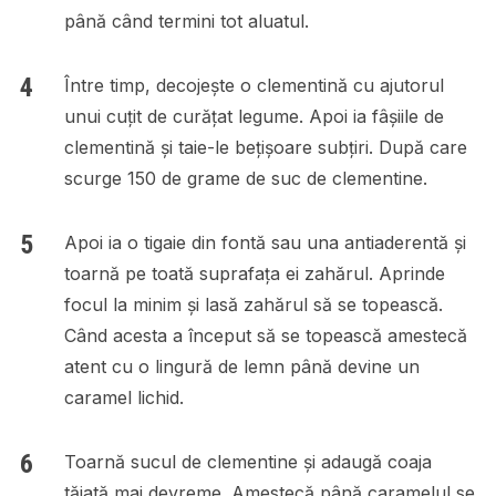
până când termini tot aluatul.
Între timp, decojește o clementină cu ajutorul
unui cuțit de curățat legume. Apoi ia fâșiile de
clementină și taie-le bețișoare subțiri. După care
scurge 150 de grame de suc de clementine.
Apoi ia o tigaie din fontă sau una antiaderentă și
toarnă pe toată suprafața ei zahărul. Aprinde
focul la minim și lasă zahărul să se topească.
Când acesta a început să se topească amestecă
atent cu o lingură de lemn până devine un
caramel lichid.
Toarnă sucul de clementine și adaugă coaja
tăiată mai devreme. Amestecă până caramelul se