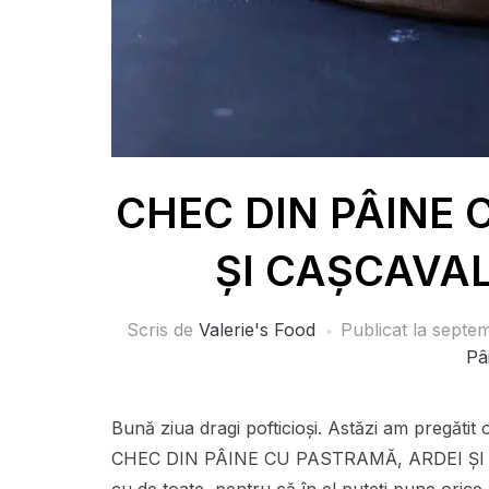
CHEC DIN PÂINE 
ȘI CAȘCAVAL 
Scris de
Valerie's Food
Publicat la
septem
Pâ
Bună ziua dragi pofticioși. Astăzi am pregătit 
CHEC DIN PÂINE CU PASTRAMĂ, ARDEI ȘI CA