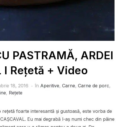
CU PASTRAMĂ, ARDEI
I Rețetă + Video
brie 18, 2016
în
Aperitive
,
Carne
,
Carne de porc
,
ine
,
Rețete
o rețetă foarte interesantă și gustoasă, este vorba de
ȘCAVAL. Eu mai degrabă l-aș numi chec din pâine