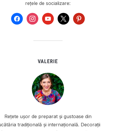
rețele de socializare:
facebook
instagram
youtube
x
pinterest
VALERIE
Rețete ușor de preparat și gustoase din
cătăria tradițională și internațională. Decorații