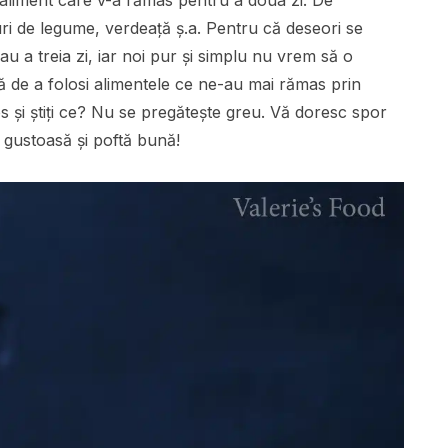
e aliment care v-a rămas pentru a doua zi. De
uri de legume, verdeață ș.a. Pentru că deseori se
 a treia zi, iar noi pur și simplu nu vrem să o
de a folosi alimentele ce ne-au mai rămas prin
s și știți ce? Nu se pregătește greu. Vă doresc spor
i gustoasă și poftă bună!