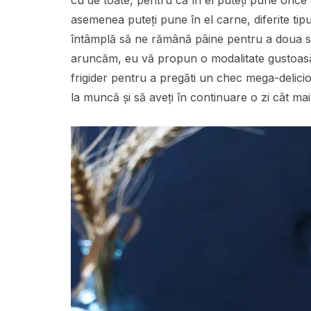
cu de toate, pentru că în el puteți pune oric
asemenea puteți pune în el carne, diferite tip
întâmplă să ne rămână pâine pentru a doua sau
aruncăm, eu vă propun o modalitate gustoasă 
frigider pentru a pregăti un chec mega-delicio
la muncă și să aveți în continuare o zi cât ma