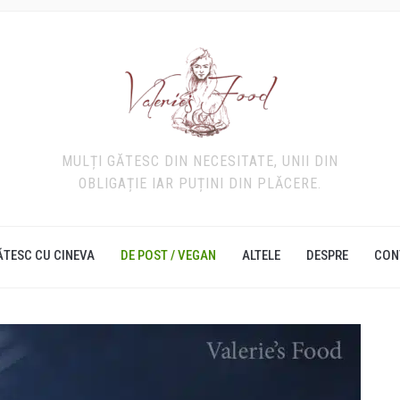
MULȚI GĂTESC DIN NECESITATE, UNII DIN
OBLIGAȚIE IAR PUȚINI DIN PLĂCERE.
ĂTESC CU CINEVA
DE POST / VEGAN
ALTELE
DESPRE
CON