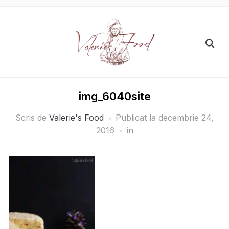
img_6040site
Scris de
Valerie's Food
Publicat la
decembrie 24,
2016
în