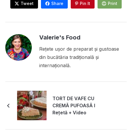
Tweet
Share
Pin It
Print
Valerie's Food
Rețete ușor de preparat și gustoase
din bucătăria tradițională și
internațională.
TORT DE VAFE CU
CREMĂ PUFOASĂ I
Rețetă + Video