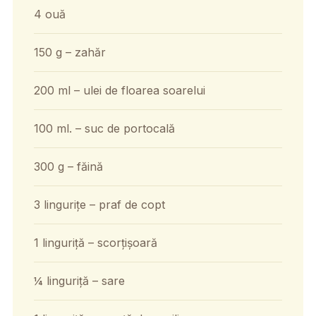
4 ouă
150 g – zahăr
200 ml – ulei de floarea soarelui
100 ml. – suc de portocală
300 g – făină
3 lingurițe – praf de copt
1 linguriță – scorțișoară
¼ linguriță – sare