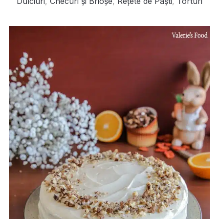
Dulciuri
,
Checuri și Brioșe
,
Rețete de Paști
,
Torturi