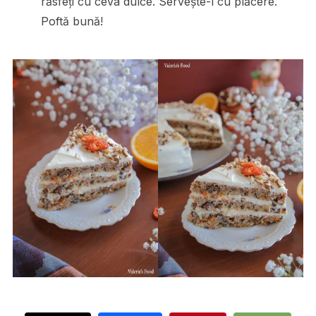
răsfeți cu ceva dulce. Servește-l cu plăcere.
Poftă bună!