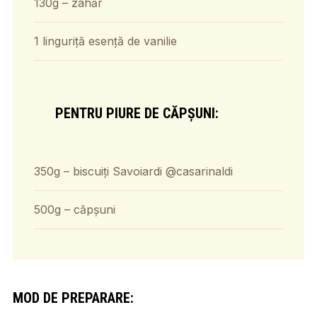
130g – zahăr
1 linguriță esență de vanilie
PENTRU PIURE DE CĂPȘUNI:
350g – biscuiți Savoiardi @casarinaldi
500g – căpșuni
MOD DE PREPARARE: