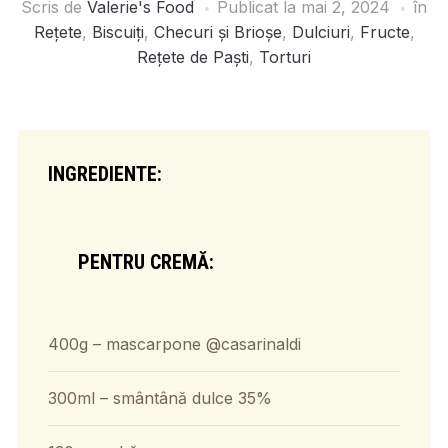
Scris de
Valerie's Food
Publicat la
mai 2, 2024
în
Rețete
,
Biscuiți
,
Checuri și Brioșe
,
Dulciuri
,
Fructe
,
Rețete de Paști
,
Torturi
INGREDIENTE:
PENTRU CREMĂ:
400g – mascarpone @casarinaldi
300ml – smântână dulce 35%