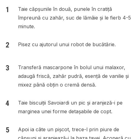
Taie căpșunile în două, punele în cratiță
împreună cu zahăr, suc de lămâie și le fierb 4-5
minute.
Pisez cu ajutorul unui robot de bucătărie.
Transferă mascarpone în bolul unui malaxor,
adaugă friscă, zahăr pudră, esență de vanilie și
mixez până obțin o cremă densă.
Taie biscuiții Savoiardi un pic și aranjeză-i pe
marginea unei forme detașabile de copt.
Apoi ia câte un pișcot, trece-l prin piure de
căpșuni și aranjează-i la baza tavei. Acoperă cu