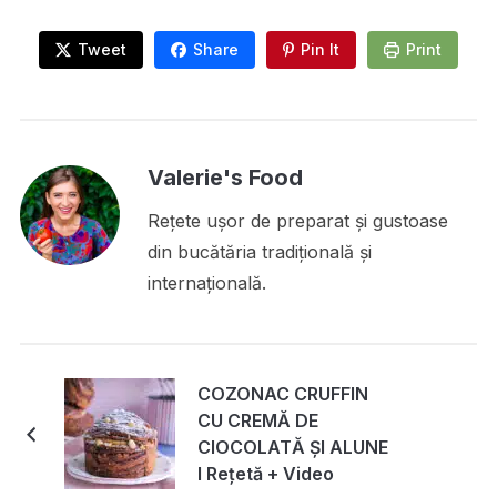
Tweet
Share
Pin It
Print
Valerie's Food
Rețete ușor de preparat și gustoase
din bucătăria tradițională și
internațională.
COZONAC CRUFFIN
CU CREMĂ DE
CIOCOLATĂ ȘI ALUNE
I Rețetă + Video