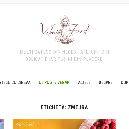
MULȚI GĂTESC DIN NECESITATE, UNII DIN
OBLIGAȚIE IAR PUȚINI DIN PLĂCERE.
ĂTESC CU CINEVA
DE POST / VEGAN
ALTELE
DESPRE
CON
ETICHETĂ:
ZMEURA