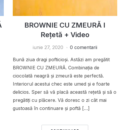
Ă
BROWNIE CU ZMEURĂ I
Rețetă + Video
iunie 27, 2020
0 comentarii
Bună ziua dragi pofticioși. Astăzi am pregătit
BROWNIE CU ZMEURĂ. Combinația de
ciocolată neagră și zmeură este perfectă.
Interiorul acestui chec este umed și e foarte
delicios. Sper să vă placă această rețetă și să o
pregătiți cu plăcere. Vă doresc o zi cât mai
gustoasă în continuare și poftă […]