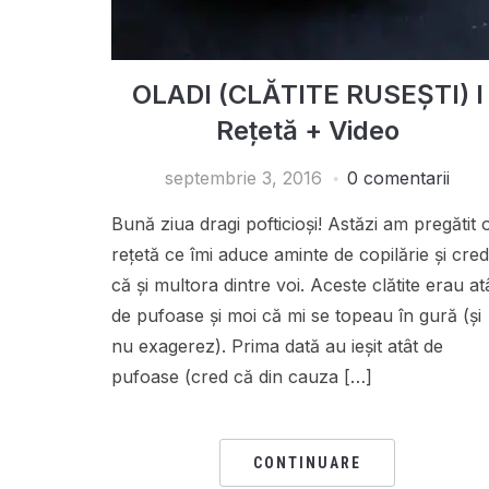
OLADI (CLĂTITE RUSEȘTI) I
Rețetă + Video
septembrie 3, 2016
0 comentarii
Bună ziua dragi pofticioși! Astăzi am pregătit 
rețetă ce îmi aduce aminte de copilărie și cred
că și multora dintre voi. Aceste clătite erau at
de pufoase și moi că mi se topeau în gură (și
nu exagerez). Prima dată au ieșit atât de
pufoase (cred că din cauza […]
CONTINUARE