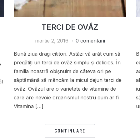
TERCI DE OVĂZ
martie 2, 2016
0 comentarii
Bună ziua dragi cititori. Astăzi vă arăt cum să
B
pregătiți un terci de ovăz simplu și delicios. În
e
o
familia noastră obișnuim de câteva ori pe
a
săptămână să mâncăm la micul dejun terci de
a
ât
ovăz. Ovăzul are o varietate de vitamine de
i
care are nevoie organismul nostru cum ar fi
s
Vitamina […]
u
CONTINUARE