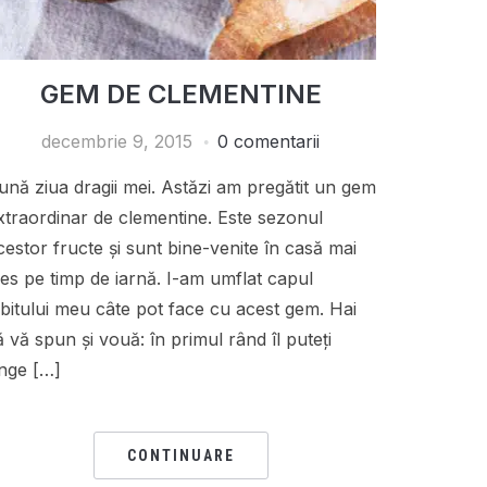
GEM DE CLEMENTINE
decembrie 9, 2015
0 comentarii
ună ziua dragii mei. Astăzi am pregătit un gem
xtraordinar de clementine. Este sezonul
cestor fructe și sunt bine-venite în casă mai
les pe timp de iarnă. I-am umflat capul
ubitului meu câte pot face cu acest gem. Hai
ă vă spun și vouă: în primul rând îl puteți
nge […]
CONTINUARE