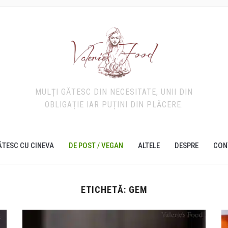
MULȚI GĂTESC DIN NECESITATE, UNII DIN
OBLIGAȚIE IAR PUȚINI DIN PLĂCERE.
ĂTESC CU CINEVA
DE POST / VEGAN
ALTELE
DESPRE
CON
ETICHETĂ:
GEM