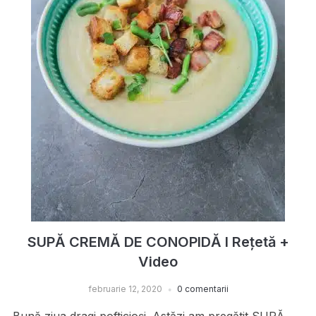
SUPĂ CREMĂ DE CONOPIDĂ I Rețetă +
Video
februarie 12, 2020
0 comentarii
Bună ziua dragi pofticioși. Astăzi am pregătit SUPĂ