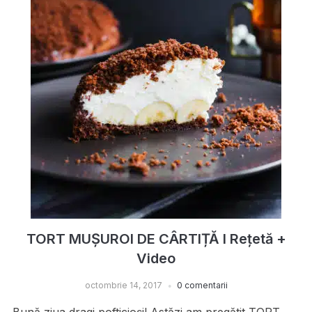
TORT MUȘUROI DE CÂRTIȚĂ I Rețetă +
Video
octombrie 14, 2017
0 comentarii
Bună ziua dragi pofticioși! Astăzi am pregătit TORT