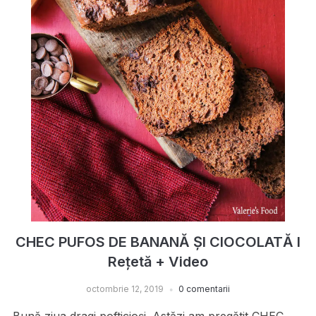
CHEC PUFOS DE BANANĂ ȘI CIOCOLATĂ I
Rețetă + Video
octombrie 12, 2019
0 comentarii
Bună ziua dragi pofticioși. Astăzi am pregătit CHEC