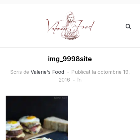
img_9998site
Scris de
Valerie's Food
Publicat la
octombrie 19,
2016
în