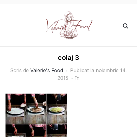
colaj 3
Scris de
Valerie's Food
Publicat la
noiembrie 14,
2015
în