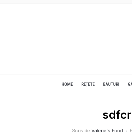
HOME
REȚETE
BĂUTURI
G
sdfcr
Scris de
Valerie's Food
P