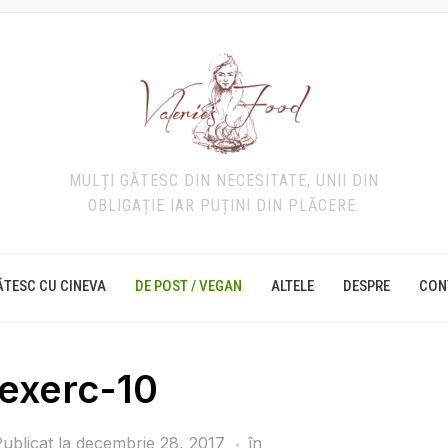
MULȚI GĂTESC DIN NECESITATE, UNII DIN
OBLIGAȚIE IAR PUȚINI DIN PLĂCERE.
ĂTESC CU CINEVA
DE POST / VEGAN
ALTELE
DESPRE
CON
exerc-10
ublicat la
decembrie 28, 2017
în