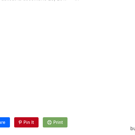
are
Pin It
Print
bu