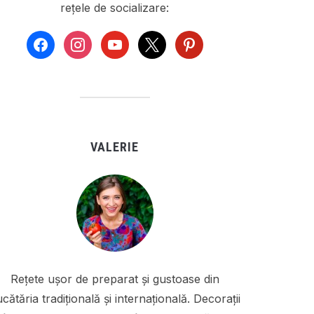
rețele de socializare:
facebook
instagram
youtube
x
pinterest
VALERIE
Rețete ușor de preparat și gustoase din
cătăria tradițională și internațională. Decorații