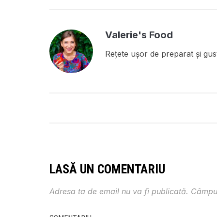
Valerie's Food
Rețete ușor de preparat și gust
LASĂ UN COMENTARIU
Adresa ta de email nu va fi publicată.
Câmpur