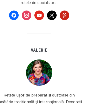
rețele de socializare:
facebook
instagram
youtube
x
pinterest
VALERIE
Rețete ușor de preparat și gustoase din
cătăria tradițională și internațională. Decorații