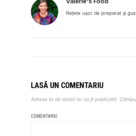
Valerie's Food
Rețete ușor de preparat și gust
LASĂ UN COMENTARIU
Adresa ta de email nu va fi publicată.
Câmpur
COMENTARIU