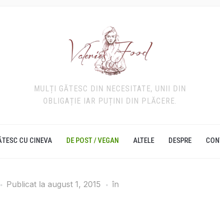
MULȚI GĂTESC DIN NECESITATE, UNII DIN
OBLIGAȚIE IAR PUȚINI DIN PLĂCERE.
ĂTESC CU CINEVA
DE POST / VEGAN
ALTELE
DESPRE
CON
Publicat la
august 1, 2015
în