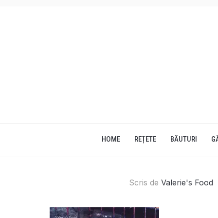
HOME
REȚETE
BĂUTURI
G
Scris de
Valerie's Food