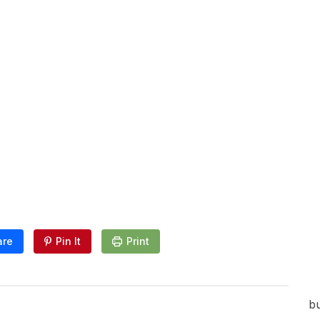
are
Pin It
Print
bu