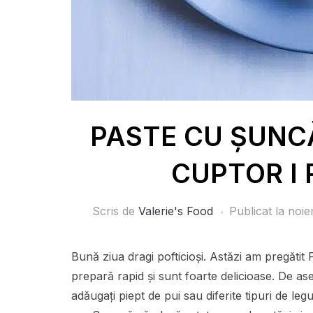
PASTE CU ȘUNCĂ
CUPTOR I R
Scris de
Valerie's Food
Publicat la
noie
Bună ziua dragi pofticioși. Astăzi am pre
prepară rapid și sunt foarte delicioase. De a
adăugați piept de pui sau diferite tipuri de l