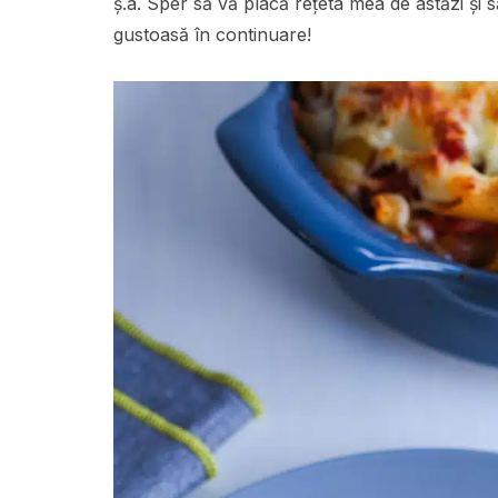
ș.a. Sper să vă placă rețeta mea de astăzi și s
gustoasă în continuare!