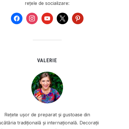
rețele de socializare:
facebook
instagram
youtube
x
pinterest
VALERIE
Rețete ușor de preparat și gustoase din
cătăria tradițională și internațională. Decorații