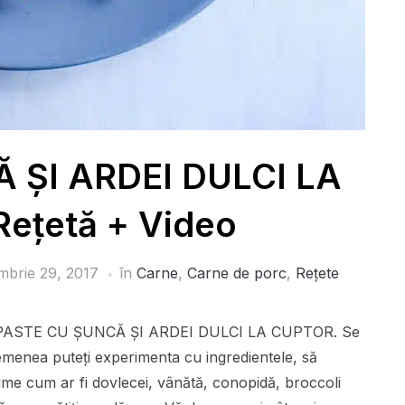
 ȘI ARDEI DULCI LA
ețetă + Video
mbrie 29, 2017
în
Carne
,
Carne de porc
,
Rețete
gătit PASTE CU ȘUNCĂ ȘI ARDEI DULCI LA CUPTOR. Se
semenea puteți experimenta cu ingredientele, să
egume cum ar fi dovlecei, vânătă, conopidă, broccoli