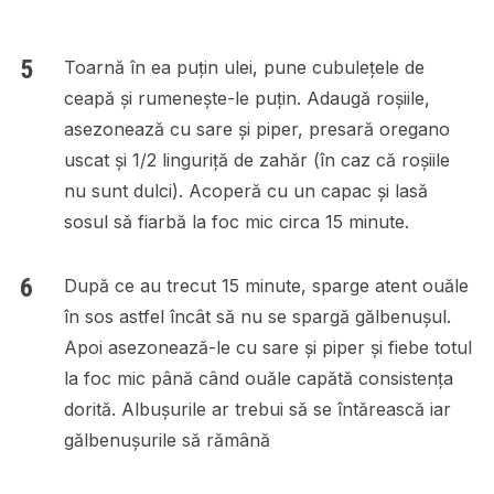
Toarnă în ea puțin ulei, pune cubulețele de
ceapă și rumenește-le puțin. Adaugă roșiile,
asezonează cu sare și piper, presară oregano
uscat și 1/2 linguriță de zahăr (în caz că roșiile
nu sunt dulci). Acoperă cu un capac și lasă
sosul să fiarbă la foc mic circa 15 minute.
După ce au trecut 15 minute, sparge atent ouăle
în sos astfel încât să nu se spargă gălbenușul.
Apoi asezonează-le cu sare și piper și fiebe totul
la foc mic până când ouăle capătă consistența
dorită. Albușurile ar trebui să se întărească iar
gălbenușurile să rămână