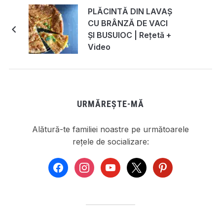
PLĂCINTĂ DIN LAVAȘ
CU BRÂNZĂ DE VACI
ȘI BUSUIOC | Rețetă +
Video
URMĂREȘTE-MĂ
Alătură-te familiei noastre pe următoarele
rețele de socializare:
facebook
instagram
youtube
x
pinterest