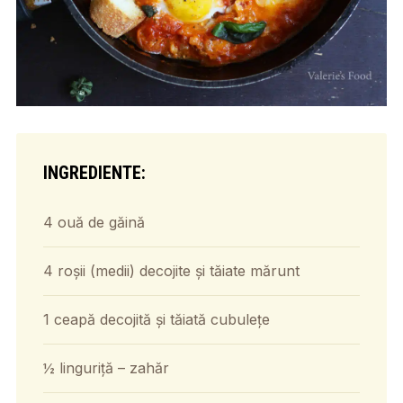
INGREDIENTE:
4 ouă de găină
4 roșii (medii) decojite și tăiate mărunt
1 ceapă decojită și tăiată cubulețe
½ linguriță – zahăr