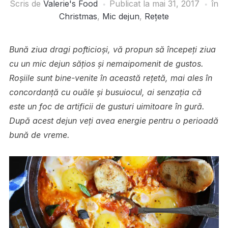
Scris de
Valerie's Food
Publicat la
mai 31, 2017
în
Christmas
,
Mic dejun
,
Rețete
Bună ziua dragi pofticioși, vă propun să începeți ziua
cu un mic dejun sățios și nemaipomenit de gustos.
Roșiile sunt bine-venite în această rețetă, mai ales în
concordanță cu ouăle și busuiocul, ai senzația că
este un foc de artificii de gusturi uimitoare în gură.
După acest dejun veți avea energie pentru o perioadă
bună de vreme.