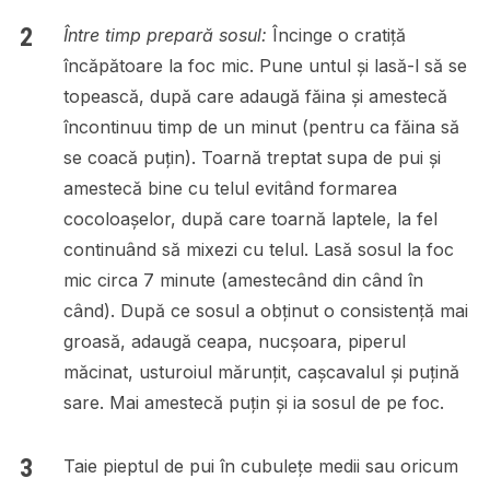
Între timp prepară sosul:
Încinge o cratiță
încăpătoare la foc mic. Pune untul și lasă-l să se
topească, după care adaugă făina și amestecă
încontinuu timp de un minut (pentru ca făina să
se coacă puțin). Toarnă treptat supa de pui și
amestecă bine cu telul evitând formarea
cocoloașelor, după care toarnă laptele, la fel
continuând să mixezi cu telul. Lasă sosul la foc
mic circa 7 minute (amestecând din când în
când). După ce sosul a obținut o consistență mai
groasă, adaugă ceapa, nucșoara, piperul
măcinat, usturoiul mărunțit, cașcavalul și puțină
sare. Mai amestecă puțin și ia sosul de pe foc.
Taie pieptul de pui în cubulețe medii sau oricum