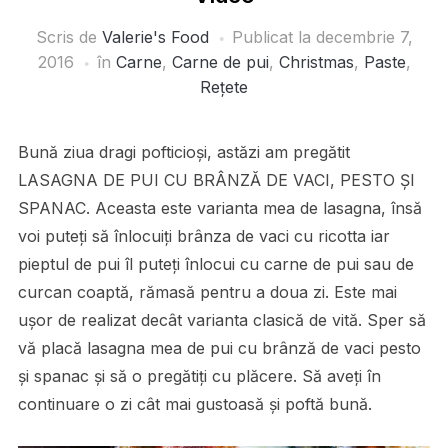
Scris de
Valerie's Food
Publicat la
decembrie 7,
2016
în
Carne
,
Carne de pui
,
Christmas
,
Paste
,
Rețete
Bună ziua dragi pofticioși, astăzi am pregătit
LASAGNA DE PUI CU BRÂNZĂ DE VACI, PESTO ȘI
SPANAC. Aceasta este varianta mea de lasagna, însă
voi puteți să înlocuiți brânza de vaci cu ricotta iar
pieptul de pui îl puteți înlocui cu carne de pui sau de
curcan coaptă, rămasă pentru a doua zi. Este mai
ușor de realizat decât varianta clasică de vită. Sper să
vă placă lasagna mea de pui cu brânză de vaci pesto
și spanac și să o pregătiți cu plăcere. Să aveți în
continuare o zi cât mai gustoasă și poftă bună.