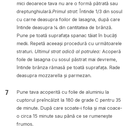
mici deoarece tava nu are o formă pătrată sau
dreptunghiulară.
Primul strat
: Întinde 1/3 din sosul
cu carne deasupra foilor de lasagna, după care
întinde deasupra ¼ din cantitatea de brânză.
Pune pe toată suprafața spanac tăiat în bucăți
medii. Repetă aceeași procedură cu următoarele
straturi.
Ultimul strat adică al patrulea:
Acoperă
foile de lasagna cu sosul păstrat mai devreme,
întinde brânza rămasă pe toată suprafața. Rade
deasupra mozzarella și parmezan.
Pune tava acoperită cu folie de aluminiu la
cuptorul preîncălzit la 180 de grade C pentru 35
de minute. După care scoate-i folia și mai coace-
o circa 15 minute sau până ce se rumenește
frumos.