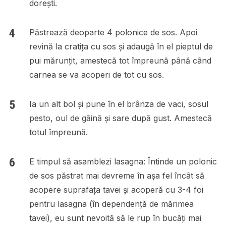
dorești.
Păstrează deoparte 4 polonice de sos. Apoi
revină la cratița cu sos și adaugă în el pieptul de
pui mărunțit, amestecă tot împreună până când
carnea se va acoperi de tot cu sos.
Ia un alt bol și pune în el brânza de vaci, sosul
pesto, oul de găină și sare după gust. Amestecă
totul împreună.
E timpul să asamblezi lasagna: Întinde un polonic
de sos păstrat mai devreme în așa fel încât să
acopere suprafața tavei și acoperă cu 3-4 foi
pentru lasagna (în dependență de mărimea
tavei), eu sunt nevoită să le rup în bucăți mai