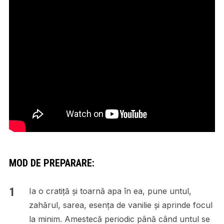
MOD DE PREPARARE:
Ia o cratiță și toarnă apa în ea, pune untul,
zahărul, sarea, esența de vanilie și aprinde focul
la minim. Amestecă periodic până când untul se