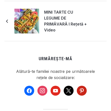
MINI TARTE CU
LEGUME DE
PRIMĂVARĂ I Rețetă +
Video
URMĂREȘTE-MĂ
Alătură-te familiei noastre pe următoarele
rețele de socializare:
facebook
instagram
youtube
x
pinterest