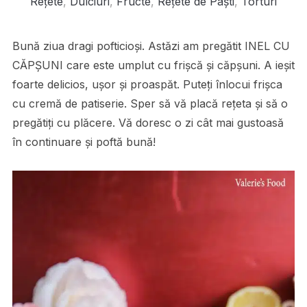
Rețete
,
Dulciuri
,
Fructe
,
Rețete de Paști
,
Torturi
Bună ziua dragi pofticioși. Astăzi am pregătit INEL CU
CĂPȘUNI care este umplut cu frișcă și căpșuni. A ieșit
foarte delicios, ușor și proaspăt. Puteți înlocui frișca
cu cremă de patiserie. Sper să vă placă rețeta și să o
pregătiți cu plăcere. Vă doresc o zi cât mai gustoasă
în continuare și poftă bună!