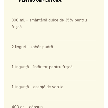
300 ml. – smântână dulce de 35% pentru
frișcă
2 linguri – zahăr pudră
1 linguriță – întăritor pentru frișcă
1 linguriță – esență de vanilie
400 gr. – căpșuni