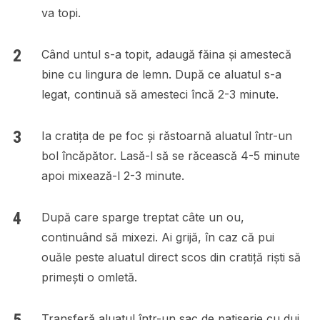
va topi.
Când untul s-a topit, adaugă făina și amestecă
bine cu lingura de lemn. După ce aluatul s-a
legat, continuă să amesteci încă 2-3 minute.
Ia cratița de pe foc și răstoarnă aluatul într-un
bol încăpător. Lasă-l să se răcească 4-5 minute
apoi mixează-l 2-3 minute.
După care sparge treptat câte un ou,
continuând să mixezi. Ai grijă, în caz că pui
ouăle peste aluatul direct scos din cratiță riști să
primești o omletă.
Transferă aluatul într-un sac de patiserie cu dui