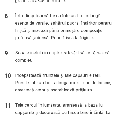
grade C 40-45 de minute.
Între timp toarnă frișca într-un bol, adaugă
esența de vanilie, zahărul pudră, întăritor pentru
frișcă și mixează până primești o compoziție
pufoasă și densă. Pune frișca la frigider.
Scoate inelul din cuptor și lasă-l să se răcească
complet.
Îndepărtează frunzele și taie căpșunile felii.
Punele într-un bol, adaugă miere, suc de lămâie,
amestecă atent și asamblează prăjitura.
Taie cercul în jumătate, aranjează la baza lui
căpșunile și decorează cu frișca bine întărită. La