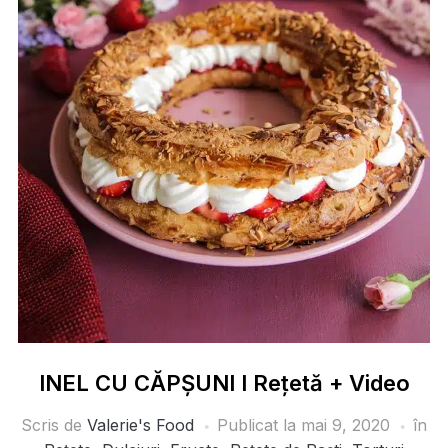
INEL CU CĂPȘUNI I Rețetă + Video
Scris de
Valerie's Food
Publicat la
mai 9, 2020
în