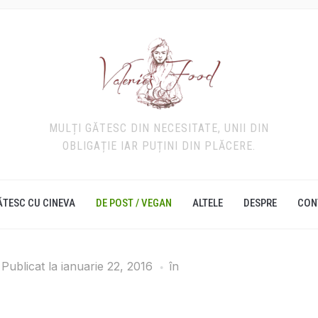
MULȚI GĂTESC DIN NECESITATE, UNII DIN
OBLIGAȚIE IAR PUȚINI DIN PLĂCERE.
ĂTESC CU CINEVA
DE POST / VEGAN
ALTELE
DESPRE
CON
Publicat la
ianuarie 22, 2016
în