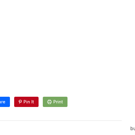
are
Pin It
Print
bu