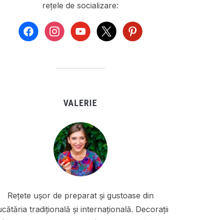
rețele de socializare:
facebook
instagram
youtube
x
pinterest
VALERIE
Rețete ușor de preparat și gustoase din
cătăria tradițională și internațională. Decorații