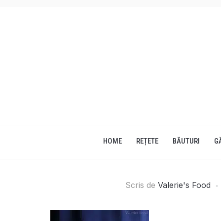
HOME
REȚETE
BĂUTURI
G
Scris de
Valerie's Food