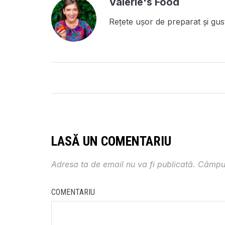
Valerie's Food
Rețete ușor de preparat și gust
LASĂ UN COMENTARIU
Adresa ta de email nu va fi publicată.
Câmpur
COMENTARIU