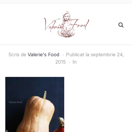
Scris de
Valerie's Food
Publicat la
septembrie 24,
2015
în