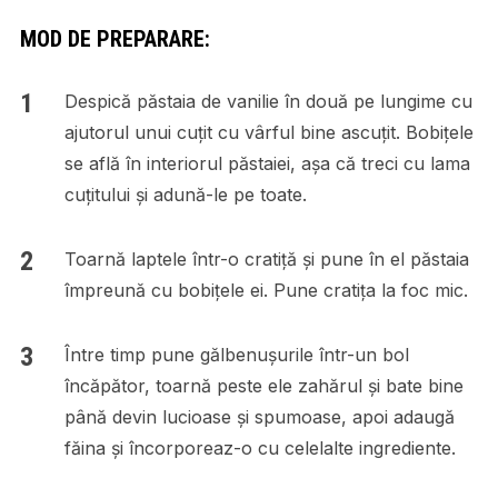
MOD DE PREPARARE:
Despică păstaia de vanilie în două pe lungime cu
ajutorul unui cuțit cu vârful bine ascuțit. Bobițele
se află în interiorul păstaiei, așa că treci cu lama
cuțitului și adună-le pe toate.
Toarnă laptele într-o cratiță și pune în el păstaia
împreună cu bobițele ei. Pune cratița la foc mic.
Între timp pune gălbenușurile într-un bol
încăpător, toarnă peste ele zahărul și bate bine
până devin lucioase și spumoase, apoi adaugă
făina și încorporeaz-o cu celelalte ingrediente.