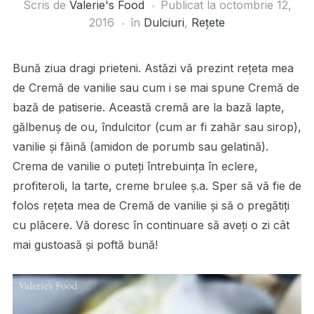
Scris de
Valerie's Food
Publicat la
octombrie 12,
2016
în
Dulciuri
,
Rețete
Bună ziua dragi prieteni. Astăzi vă prezint rețeta mea
de Cremă de vanilie sau cum i se mai spune Cremă de
bază de patiserie. Această cremă are la bază lapte,
gălbenuș de ou, îndulcitor (cum ar fi zahăr sau sirop),
vanilie și făină (amidon de porumb sau gelatină).
Crema de vanilie o puteți întrebuința în eclere,
profiteroli, la tarte, creme brulee ș.a. Sper să vă fie de
folos rețeta mea de Cremă de vanilie și să o pregătiți
cu plăcere. Vă doresc în continuare să aveți o zi cât
mai gustoasă și poftă bună!