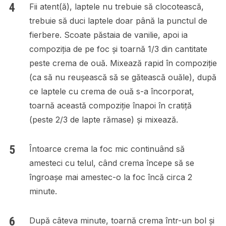
Fii atent(ă), laptele nu trebuie să clocotească,
trebuie să duci laptele doar până la punctul de
fierbere. Scoate păstaia de vanilie, apoi ia
compoziția de pe foc și toarnă 1/3 din cantitate
peste crema de ouă. Mixează rapid în compoziție
(ca să nu reușească să se gătească ouăle), după
ce laptele cu crema de ouă s-a încorporat,
toarnă această compoziție înapoi în cratiță
(peste 2/3 de lapte rămase) și mixează.
Întoarce crema la foc mic continuând să
amesteci cu telul, când crema începe să se
îngroașe mai amestec-o la foc încă circa 2
minute.
După câteva minute, toarnă crema într-un bol și