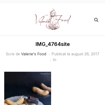
IMG_4764site
Scris de
Valerie's Food
Publicat la
august 26, 2017
în