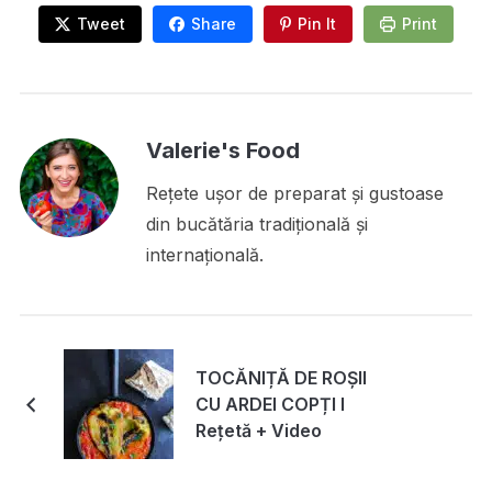
Tweet
Share
Pin It
Print
Valerie's Food
Rețete ușor de preparat și gustoase
din bucătăria tradițională și
internațională.
TOCĂNIȚĂ DE ROȘII
CU ARDEI COPȚI I
Rețetă + Video