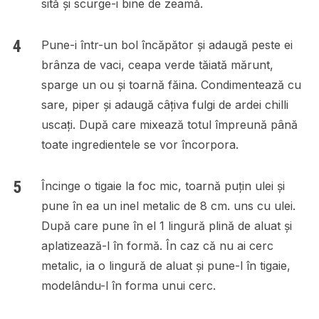
sită și scurge-i bine de zeamă.
Pune-i într-un bol încăpător și adaugă peste ei
brânza de vaci, ceapa verde tăiată mărunt,
sparge un ou și toarnă făina. Condimentează cu
sare, piper și adaugă câțiva fulgi de ardei chilli
uscați. După care mixează totul împreună până
toate ingredientele se vor încorpora.
Încinge o tigaie la foc mic, toarnă puțin ulei și
pune în ea un inel metalic de 8 cm. uns cu ulei.
După care pune în el 1 lingură plină de aluat și
aplatizează-l în formă. În caz că nu ai cerc
metalic, ia o lingură de aluat și pune-l în tigaie,
modelându-l în forma unui cerc.