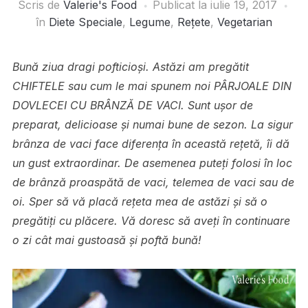
Scris de
Valerie's Food
Publicat la
iulie 19, 2017
în
Diete Speciale
,
Legume
,
Rețete
,
Vegetarian
Bună ziua dragi pofticioși. Astăzi am pregătit
CHIFTELE sau cum le mai spunem noi PÂRJOALE DIN
DOVLECEI CU BRÂNZĂ DE VACI. Sunt ușor de
preparat, delicioase și numai bune de sezon. La sigur
brânza de vaci face diferența în această rețetă, îi dă
un gust extraordinar. De asemenea puteți folosi în loc
de brânză proaspătă de vaci, telemea de vaci sau de
oi. Sper să vă placă rețeta mea de astăzi și să o
pregătiți cu plăcere. Vă doresc să aveți în continuare
o zi cât mai gustoasă și poftă bună!