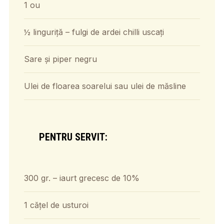
1 ou
½ linguriță – fulgi de ardei chilli uscați
Sare și piper negru
Ulei de floarea soarelui sau ulei de măsline
PENTRU SERVIT:
300 gr. – iaurt grecesc de 10%
1 cățel de usturoi