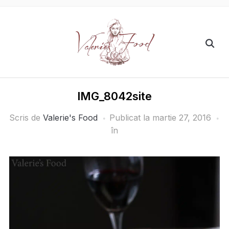
IMG_8042site
Scris de
Valerie's Food
Publicat la
martie 27, 2016
în