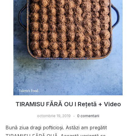
TIRAMISU FĂRĂ OU I Rețetă + Video
octombrie 19, 2019
0 comentarii
Bună ziua dragi pofticioși. Astăzi am pregătit
TIRAMISU FĂRĂ OUĂ. Această variantă se