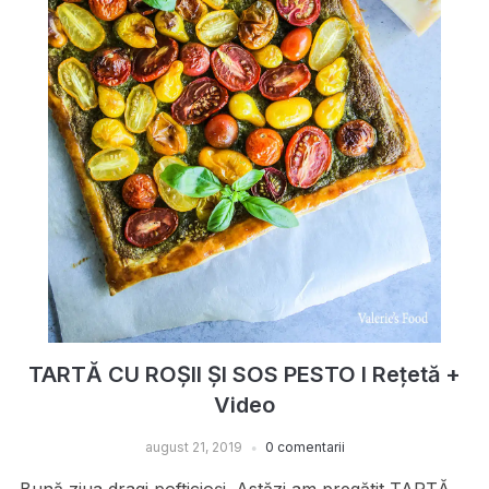
TARTĂ CU ROȘII ȘI SOS PESTO I Rețetă +
Video
august 21, 2019
0 comentarii
Bună ziua dragi pofticioși. Astăzi am pregătit TARTĂ