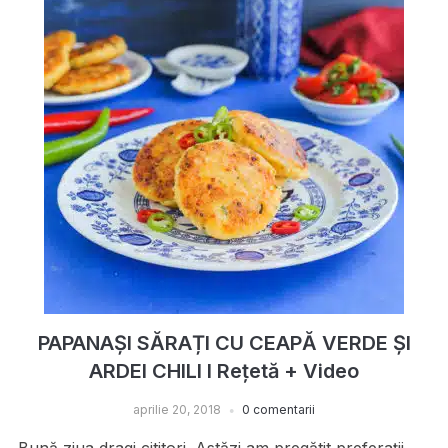
PAPANAȘI SĂRAȚI CU CEAPĂ VERDE ȘI
ARDEI CHILI I Rețetă + Video
aprilie 20, 2018
0 comentarii
Bună ziua dragi cititori. Astăzi am pregătit preferații