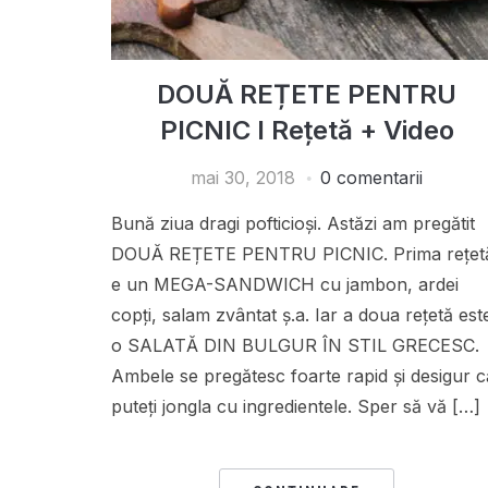
DOUĂ REȚETE PENTRU
PICNIC I Rețetă + Video
mai 30, 2018
0 comentarii
Bună ziua dragi pofticioși. Astăzi am pregătit
DOUĂ REȚETE PENTRU PICNIC. Prima rețet
e un MEGA-SANDWICH cu jambon, ardei
copți, salam zvântat ș.a. Iar a doua rețetă est
o SALATĂ DIN BULGUR ÎN STIL GRECESC.
Ambele se pregătesc foarte rapid și desigur c
puteți jongla cu ingredientele. Sper să vă […]