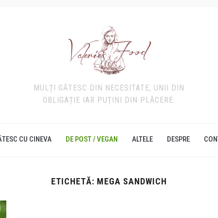
MULȚI GĂTESC DIN NECESITATE, UNII DIN
OBLIGAȚIE IAR PUȚINI DIN PLĂCERE.
ĂTESC CU CINEVA
DE POST / VEGAN
ALTELE
DESPRE
CON
ETICHETĂ:
MEGA SANDWICH