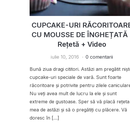
CUPCAKE-URI RĂCORITOAR
CU MOUSSE DE ÎNGHEȚATĂ 
Rețetă + Video
iulie 10, 2016
0 comentarii
Bună ziua dragi cititori. Astăzi am pregătit nișt
cupcake-uri speciale de vară. Sunt foarte
răcoritoare și potrivite pentru zilele canicular
Nu veți avea mult de lucru la ele și sunt
extreme de gustoase. Sper să vă placă rețeta
mea de astăzi și să o pregătiți cu plăcere. Vă
doresc în […]