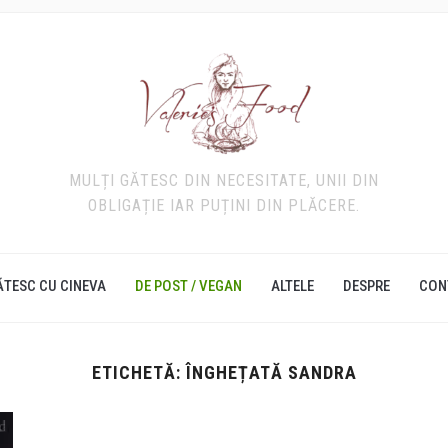
MULȚI GĂTESC DIN NECESITATE, UNII DIN
OBLIGAȚIE IAR PUȚINI DIN PLĂCERE.
ĂTESC CU CINEVA
DE POST / VEGAN
ALTELE
DESPRE
CON
ETICHETĂ:
ÎNGHEȚATĂ SANDRA