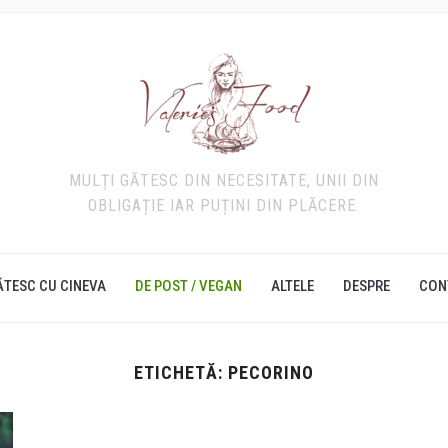
MULȚI GĂTESC DIN NECESITATE, UNII DIN
OBLIGAȚIE IAR PUȚINI DIN PLĂCERE.
ĂTESC CU CINEVA
DE POST / VEGAN
ALTELE
DESPRE
CON
ETICHETĂ:
PECORINO