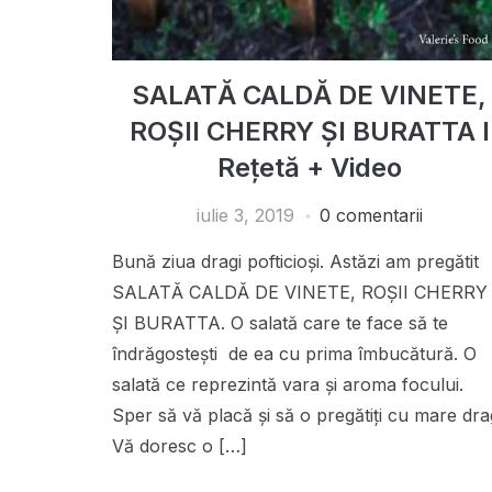
SALATĂ CALDĂ DE VINETE,
ROȘII CHERRY ȘI BURATTA I
Rețetă + Video
iulie 3, 2019
0 comentarii
Bună ziua dragi pofticioși. Astăzi am pregătit
SALATĂ CALDĂ DE VINETE, ROȘII CHERRY
ȘI BURATTA. O salată care te face să te
îndrăgostești de ea cu prima îmbucătură. O
salată ce reprezintă vara și aroma focului.
Sper să vă placă și să o pregătiți cu mare dra
Vă doresc o […]