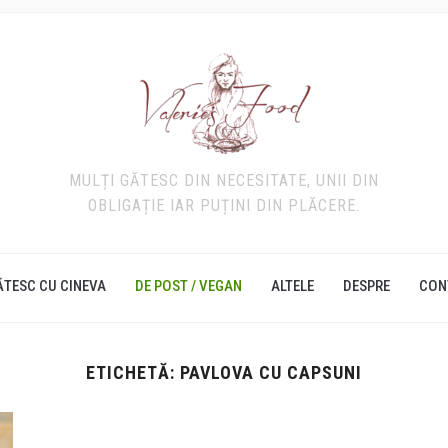
MULȚI GĂTESC DIN NECESITATE, UNII DIN
OBLIGAȚIE IAR PUȚINI DIN PLĂCERE.
ĂTESC CU CINEVA
DE POST / VEGAN
ALTELE
DESPRE
CON
ETICHETĂ:
PAVLOVA CU CAPSUNI