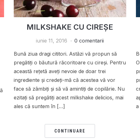
MILKSHAKE CU CIREȘE
iunie 11, 2016
0 comentarii
Bună ziua dragi cititori. Astăzi vă propun să
B
pregătiți o băutură răcoritoare cu cireși. Pentru
O
această rețetă aveți nevoie de doar trei
p
ingrediente și credeți-mă că acestea vă vor
p
face să zâmbiți și să vă amintiți de copilărie. Nu
c
că
ezitați să pregătiți acest milkshake delicios, mai
a
ales că suntem în […]
a
.
CONTINUARE