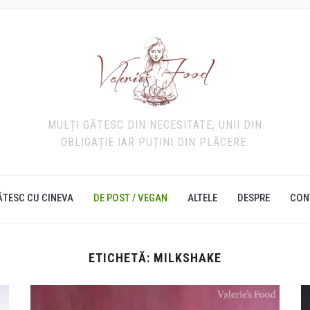
MULȚI GĂTESC DIN NECESITATE, UNII DIN
OBLIGAȚIE IAR PUȚINI DIN PLĂCERE.
ĂTESC CU CINEVA
DE POST / VEGAN
ALTELE
DESPRE
CON
ETICHETĂ:
MILKSHAKE