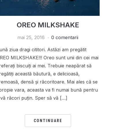
OREO MILKSHAKE
mai 25, 2016
0 comentarii
ună ziua dragi cititori. Astăzi am pregătit
REO MILKSHAKE!!! Oreo sunt unii din cei mai
referați biscuiți ai mei. Trebuie neapărat să
regătiți această băutură, e delicioasă,
remoasă, densă și răcoritoare. Mai ales că se
propie vara, aceasta va fi numai bună pentru
 vă răcori puțin. Sper să vă […]
CONTINUARE