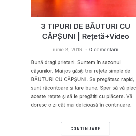
3 TIPURI DE BĂUTURI CU
CĂPȘUNI | Rețetă+Video
iunie 8, 2019
0 comentarii
Bună dragi prieteni. Suntem în sezonul
cășunilor. Mai jos găsiți trei rețete simple de
BĂUTURI CU CĂPȘUNI. Se pregătesc rapid,
sunt răcoritoare și tare bune. Sper să vă pla
aceste rețete și să le pregătiți cu plăcere. Vă
doresc o zi cât mai delicioasă în continuare
CONTINUARE