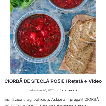
CIORBĂ DE SFECLĂ ROȘIE I Rețetă + Video
februarie 26, 2020
0 comentarii
Bună ziua dragi pofticioși. Astăzi am pregătit CIORBĂ
DE SFECLĂ ROȘIE. Este una din rețetele mele